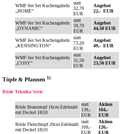
statt
WMF 6er Set Kuchengabeln
Angebot
32,70
„HOME“
22,- EUR
EUR
statt
WMF 6er Set Kuchengabeln
Angebot
59,70
„DYNAMIC“
44,50 EUR
EUR
statt
WMF 6er Set Kuchengabeln
Angebot
73,20
„KENSINGTON“
49,- EUR
EUR
statt
WMF 6er Set Kuchengabeln
Angebot
31,50
„COSY“
23,50 EUR
EUR
1)
Töpfe & Pfannen
Rösle Teknika Serie
statt
Aktion
Rösle Bratentopf 16cm Edelstahl
139,-
104,-
mit Deckel 18|10
EUR
EUR
statt
Aktion
Rösle Fleischtopf 20cm Edelstahl
169,-
126,-
mit Deckel 18|10
EUR
EUR