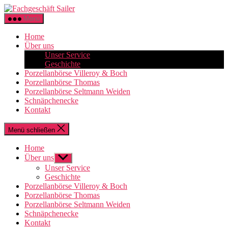
Zum
Fachgeschäft
Inhalt
Sailer
Menü
springen
Home
Über uns
Unser Service
Geschichte
Porzellanbörse Villeroy & Boch
Porzellanbörse Thomas
Porzellanbörse Seltmann Weiden
Schnäpchenecke
Kontakt
Menü schließen
Home
Über uns
Untermenü
anzeigen
Unser Service
Geschichte
Porzellanbörse Villeroy & Boch
Porzellanbörse Thomas
Porzellanbörse Seltmann Weiden
Schnäpchenecke
Kontakt