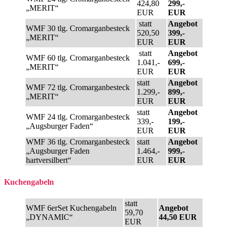
424,80
299,-
„MERIT“
EUR
EUR
statt
Angebot
WMF 30 tlg. Cromarganbesteck
520,50
399,-
„MERIT“
EUR
EUR
statt
Angebot
WMF 60 tlg. Cromarganbesteck
1.041,-
699,-
„MERIT“
EUR
EUR
statt
Angebot
WMF 72 tlg. Cromarganbesteck
1.299,-
899,-
„MERIT“
EUR
EUR
statt
Angebot
WMF 24 tlg. Cromarganbesteck
339,-
199,-
„Augsburger Faden“
EUR
EUR
WMF 36 tlg. Cromarganbesteck
statt
Angebot
„Augsburger Faden
1.464,-
999,-
hartversilbert“
EUR
EUR
Kuchengabeln
statt
WMF 6erSet Kuchengabeln
Angebot
59,70
„DYNAMIC“
44,50 EUR
EUR