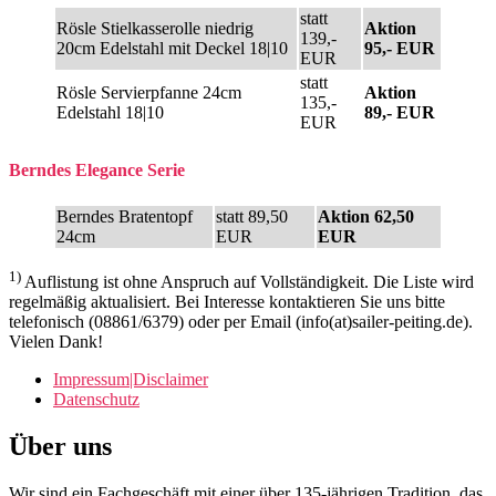
statt
Rösle Stielkasserolle niedrig
Aktion
139,-
20cm Edelstahl mit Deckel 18|10
95,- EUR
EUR
statt
Rösle Servierpfanne 24cm
Aktion
135,-
Edelstahl 18|10
89,- EUR
EUR
Berndes Elegance Serie
Berndes Bratentopf
statt 89,50
Aktion 62,50
24cm
EUR
EUR
1)
Auflistung ist ohne Anspruch auf Vollständigkeit. Die Liste wird
regelmäßig aktualisiert. Bei Interesse kontaktieren Sie uns bitte
telefonisch (08861/6379) oder per Email (info(at)sailer-peiting.de).
Vielen Dank!
Impressum|Disclaimer
Datenschutz
Über uns
Wir sind ein Fachgeschäft mit einer über 135-jährigen Tradition, das